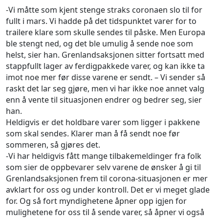
-Vi måtte som kjent stenge straks coronaen slo til for
fullt i mars. Vi hadde på det tidspunktet varer for to
trailere klare som skulle sendes til påske. Men Europa
ble stengt ned, og det ble umulig å sende noe som
helst, sier han. Grenlandsaksjonen sitter fortsatt med
stappfullt lager av ferdigpakkede varer, og kan ikke ta
imot noe mer før disse varene er sendt. – Vi sender så
raskt det lar seg gjøre, men vi har ikke noe annet valg
enn å vente til situasjonen endrer og bedrer seg, sier
han.
Heldigvis er det holdbare varer som ligger i pakkene
som skal sendes. Klarer man å få sendt noe før
sommeren, så gjøres det.
-Vi har heldigvis fått mange tilbakemeldinger fra folk
som sier de oppbevarer selv varene de ønsker å gi til
Grenlandsaksjonen frem til corona-situasjonen er mer
avklart for oss og under kontroll. Det er vi meget glade
for. Og så fort myndighetene åpner opp igjen for
mulighetene for oss til å sende varer, så åpner vi også