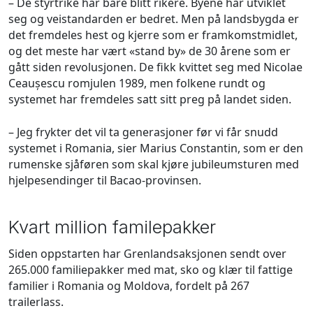
– De styrtrike har bare blitt rikere. Byene har utviklet
seg og veistandarden er bedret. Men på landsbygda er
det fremdeles hest og kjerre som er framkomstmidlet,
og det meste har vært «stand by» de 30 årene som er
gått siden revolusjonen. De fikk kvittet seg med Nicolae
Ceaușescu romjulen 1989, men folkene rundt og
systemet har fremdeles satt sitt preg på landet siden.
– Jeg frykter det vil ta generasjoner før vi får snudd
systemet i Romania, sier Marius Constantin, som er den
rumenske sjåføren som skal kjøre jubileumsturen med
hjelpesendinger til Bacao-provinsen.
Kvart million familepakker
Siden oppstarten har Grenlandsaksjonen sendt over
265.000 familiepakker med mat, sko og klær til fattige
familier i Romania og Moldova, fordelt på 267
trailerlass.