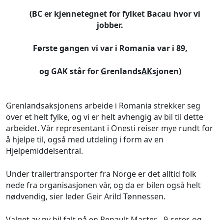
(BC er kjennetegnet for fylket Bacau hvor vi
jobber.
Første gangen vi var i Romania var i 89,
og GAK står for
G
renlands
AK
sjonen)
Grenlandsaksjonens arbeide i Romania strekker seg
over et helt fylke, og vi er helt avhengig av bil til dette
arbeidet. Vår representant i Onesti reiser mye rundt for
å hjelpe til, også med utdeling i form av en
Hjelpemiddelsentral.
Under trailertransporter fra Norge er det alltid folk
nede fra organisasjonen vår, og da er bilen også helt
nødvendig, sier leder Geir Arild Tønnessen.
Valget av ny bil falt på en Renault Master - 9-seter, og