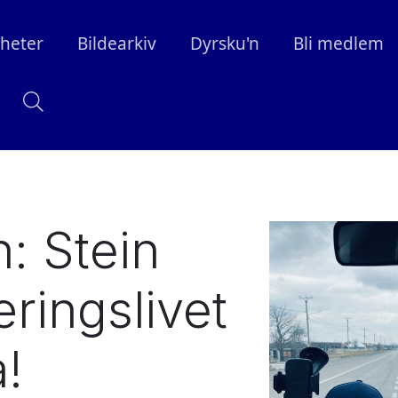
heter
Bildearkiv
Dyrsku'n
Bli medlem
: Stein
ringslivet
a!