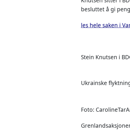
Knutsen sitter i BD
besluttet å gi pen
les hele saken i V
Stein Knutsen i BD
Ukrainske flyktnin
Foto: CarolineTa
Grenlandsaksjonen 