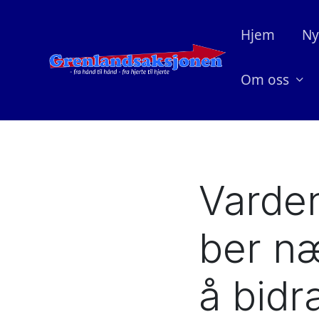
Hjem
Ny
Om oss
Varden
ber næ
å bidr