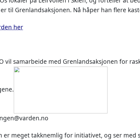
Os lokaler på Leirvollen i Skien, og forteller at be
ger til Grenlandsaksjonen. Nå håper han flere kast
arden her
O vil samarbeide med Grenlandsaksjonen for rask 
gene.
rAngen@varden.no
er meget takknemlig for initiativet, og ser med s