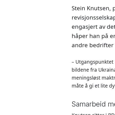
Stein Knutsen, p
revisjonsselska
engasjert av de
håper han på en
andre bedrifter
– Utgangspunktet m
bildene fra Ukrai
meningsløst maktmi
måte å gi et lite dy
Samarbeid m