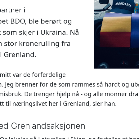
artner i
pet BDO, ble berørt og
t som skjer i Ukraina. Nå
 stor kronerulling fra
 i Grenland.
itt var de forferdelige
na. Jeg brenner for de som rammes så hardt og ub
sbruk. De trenger hjelp nå - og alle monner drar
tt til næringslivet her i Grenland, sier han.
ed Grenlandsaksjonen