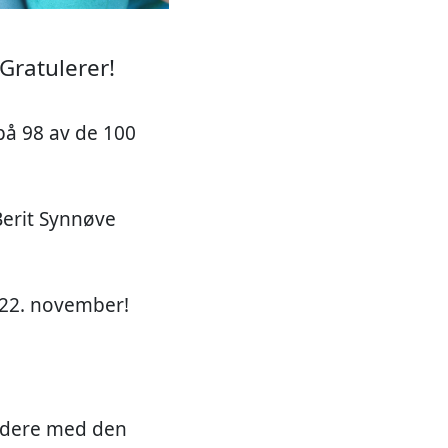
Gratulerer!
på 98 av de 100
Berit Synnøve
ag 22. november!
e dere med den