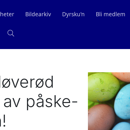
heter
Bildearkiv
Dyrsku'n
Bli medlem
løverød
 av påske-
!