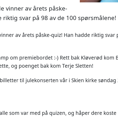
e vinner av årets påske-
 riktig svar på 98 av de 100 spørsmålene! 
inner av årets påske-quiz! Han hadde riktig svar 
kamp om premiebordet :-) Rett bak Kløverød kom 
tte, og poenget bak kom Terje Sletten!
2 billetter til julekonserten vår i Skien kirke sønd
i alle som var med på quizen, og håper dere kost