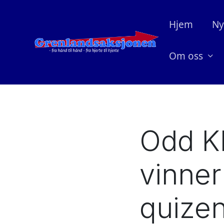
Hjem
Ny
Om oss
Odd K
vinner
quizen