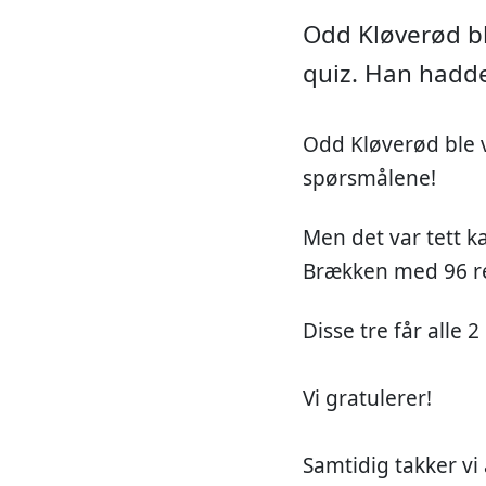
Odd Kløverød bl
quiz. Han hadde
Odd Kløverød ble v
spørsmålene!
Men det var tett 
Brækken med 96 re
Disse tre får alle 
Vi gratulerer!
Samtidig takker v