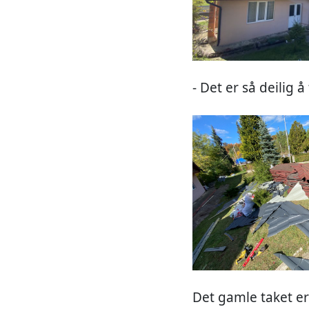
- Det er så deilig 
Det gamle taket er 