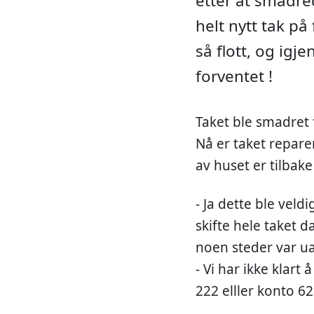
etter at smadre
helt nytt tak på 
så flott, og ig
forventet !
Taket ble smadret 
Nå er taket repar
av huset er tilbake
- Ja dette ble veld
skifte hele taket d
noen steder var ua
- Vi har ikke klart 
222 elller konto 6