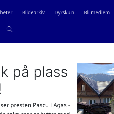
heter
Bildearkiv
Dyrsku'n
Bli medlem
ak på plass
!
ilser presten Pascu i Agas -