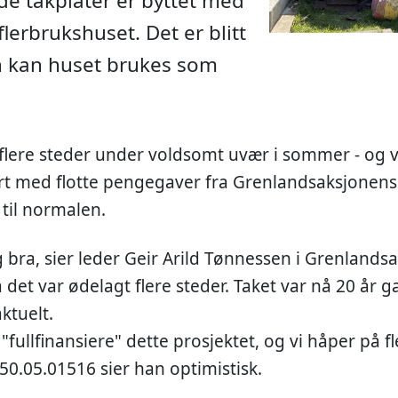
de takplater er byttet med
flerbrukshuset. Det er blitt
jen kan huset brukes som
flere steder under voldsomt uvær i sommer - og v
ert med flotte pengegaver fra Grenlandsaksjonens
 til normalen.
ig bra, sier leder Geir Arild Tønnessen i Grenlands
a det var ødelagt flere steder. Taket var nå 20 år 
ktuelt.
å "fullfinansiere" dette prosjektet, og vi håper på f
250.05.01516 sier han optimistisk.