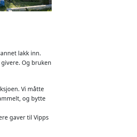
annet lakk inn.
 givere. Og bruken
aksjoen. Vi måtte
gammelt, og bytte
lere gaver til Vipps