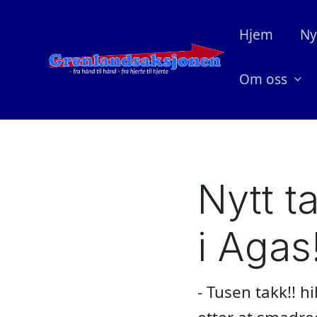
Hjem
Ny
Om oss
Nytt t
i Agas
- Tusen takk!! h