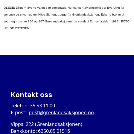
GLEDE: Dirigent Sverre Valen gjør comeback. Her flankert av prosjektleder Eva Ulvin (til
venstre) og styremedlem Hilde Sletten, begge fra Grenlandsaksjonen. Eskene bak er til
vogntog nummer 166 og 167 Grenlandsaksjonen har sendt til Romania siden 1989. FOTO:
HELGE OTTESEN
Kontakt oss
Telefon: 35 53 11 00
E-post:
post@grenlandsaksjonen.no
Vipps: 222 (Grenlandsaksjonen)
Bankkonto: 6250.05.01516