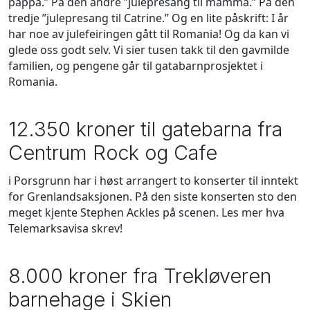
pappa.” På den andre ”julepresang til mamma.” På den
tredje ”julepresang til Catrine.” Og en lite påskrift: I år
har noe av julefeiringen gått til Romania! Og da kan vi
glede oss godt selv. Vi sier tusen takk til den gavmilde
familien, og pengene går til gatabarnprosjektet i
Romania.
12.350 kroner til gatebarna fra
Centrum Rock og Cafe
i Porsgrunn har i høst arrangert to konserter til inntekt
for Grenlandsaksjonen. På den siste konserten sto den
meget kjente Stephen Ackles på scenen. Les mer hva
Telemarksavisa skrev!
8.000 kroner fra Trekløveren
barnehage i Skien