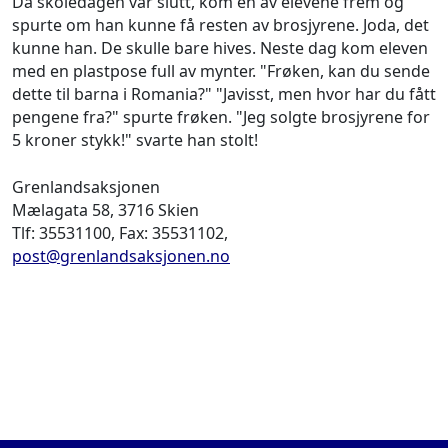
Da skoledagen var slutt, kom en av elevene frem og
spurte om han kunne få resten av brosjyrene. Joda, det
kunne han. De skulle bare hives. Neste dag kom eleven
med en plastpose full av mynter. "Frøken, kan du sende
dette til barna i Romania?" "Javisst, men hvor har du fått
pengene fra?" spurte frøken. "Jeg solgte brosjyrene for
5 kroner stykk!" svarte han stolt!
Grenlandsaksjonen
Mælagata 58, 3716 Skien
Tlf: 35531100, Fax: 35531102,
post@grenlandsaksjonen.no