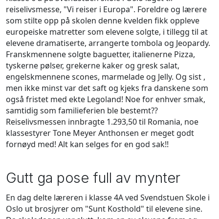
reiselivsmesse, "Vi reiser i Europa". Foreldre og lærere
som stilte opp på skolen denne kvelden fikk oppleve
europeiske matretter som elevene solgte, i tillegg til at
elevene dramatiserte, arrangerte tombola og Jeopardy.
Franskmennene solgte baguetter, italienerne Pizza,
tyskerne pølser, grekerne kaker og gresk salat,
engelskmennene scones, marmelade og Jelly. Og sist ,
men ikke minst var det saft og kjeks fra danskene som
også fristet med ekte Legoland! Noe for enhver smak,
samtidig som familieferien ble bestemt??
Reiselivsmessen innbragte 1.293,50 til Romania, noe
klassestyrer Tone Meyer Anthonsen er meget godt
fornøyd med! Alt kan selges for en god sak!!
Gutt ga pose full av mynter
En dag delte læreren i klasse 4A ved Svendstuen Skole i
Oslo ut brosjyrer om "Sunt Kosthold" til elevene sine.