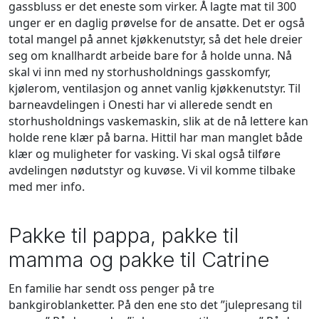
gassbluss er det eneste som virker. Å lagte mat til 300
unger er en daglig prøvelse for de ansatte. Det er også
total mangel på annet kjøkkenutstyr, så det hele dreier
seg om knallhardt arbeide bare for å holde unna. Nå
skal vi inn med ny storhusholdnings gasskomfyr,
kjølerom, ventilasjon og annet vanlig kjøkkenutstyr. Til
barneavdelingen i Onesti har vi allerede sendt en
storhusholdnings vaskemaskin, slik at de nå lettere kan
holde rene klær på barna. Hittil har man manglet både
klær og muligheter for vasking. Vi skal også tilføre
avdelingen nødutstyr og kuvøse. Vi vil komme tilbake
med mer info.
Pakke til pappa, pakke til
mamma og pakke til Catrine
En familie har sendt oss penger på tre
bankgiroblanketter. På den ene sto det ”julepresang til